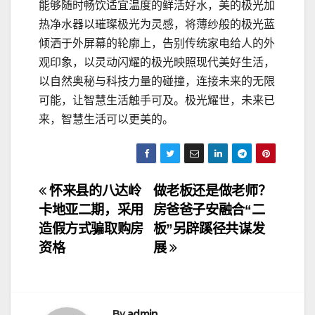
能够随时畅饮适宜温度的鲜活好水，美的极光加
热净水器以璀璨极光为灵感，将薄纱般的极光蓝
倾洒于外屏幕的轮廓上，告别传统家电给人的外
观印象，以灵动闪耀的极光映照现代美好生活，
以自然奥秘与科技力量的碰撞，连接未来的无限
可能，让智慧生活触手可及。极光耀世，未来已
来，智慧生活可以更美的。
文
怀来县的八达岭
做老板还是做老师？
卡地亚二期，采用
房爸爸子安融合“二
章
造假方式骗取购房
板”另辟蹊径共谋发
导
资格
展
航
By
admin