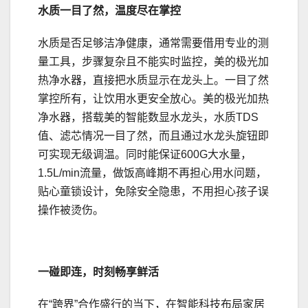
水质一目了然
，
温度
尽在掌控
水质是否足够洁净健康，通常需要借用专业的测
量工具，步骤复杂且不能实时监控，美的极光加
热净水器，直接把水质显示在龙头上。一目了然
掌控所有，让饮用水更安全放心。美的极光加热
净水器，搭载美的智能数显水龙头，水质TDS
值、滤芯情况一目了然，而且通过水龙头旋钮即
可实现无级调温。同时能保证600G大水量，
1.5L/min流量，做饭高峰期不再担心用水问题，
贴心童锁设计，免除安全隐患，不用担心孩子误
操作被烫伤。
一碰即连，时刻畅享鲜活
在“跨界”合作盛行的当下，在智能科技布局家居