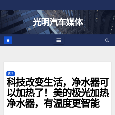
跳
至
内
光明汽车媒体
容
资讯
科技改变生活，净水器可
以加热了！美的极光加热
净水器，有温度更智能