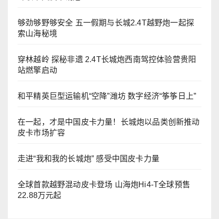
够劲够野够安全 五一假期与长城2.4T越野炮一起探
索山海秘境
穿林越岭 探秘非遗 2.4T长城炮西南驾控体验营贵阳
站燃擎启动
和平精英巨型运输机“空降”潍坊 数字经济“筝筝日上”
在一起，才是中国皮卡力量！长城炮以品类创新推动
皮卡市场扩容
走进“我和我的长城炮” 感受中国皮卡力量
全球首款越野混动皮卡登场 山海炮Hi4-T全球预售
22.88万元起