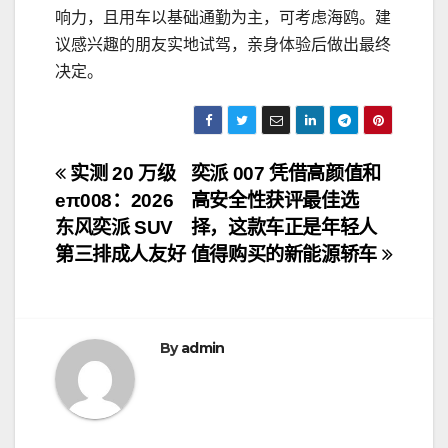
响力，且用车以基础通勤为主，可考虑海鸥。建
议感兴趣的朋友实地试驾，亲身体验后做出最终
决定。
文
实测 20 万级
奕派 007 凭借高颜值和
eπ008：2026
高安全性获评最佳选
章
东风奕派 SUV
择，这款车正是年轻人
导
第三排成人友好
值得购买的新能源轿车
航
By
admin