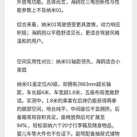
外放电功能。总体而言，海鸥在三电创新性与性
能参数上不及纳米01。
综合来看，纳米01驾驶感受更具激情，动力响应
积极；海鸥则以平稳舒适见长，更适合驾驶风格
温和的用户。
空间实用性对比：纳米01轴距领先，海鸥适合小
家庭
纳米01虽定位A0级，却拥有2663mm超长轴
距，车长超4米、车宽超1.8米，五座布局宽敞舒
适。实测中，1.8米的乘客在后排仍能获得两拳
的腿部空间，地台纯平，中间座位不显拥挤。后
备箱常规容积充足，座椅放倒后可扩展至
945L，轻松容纳六个20寸行李箱及随身物品，
婴儿车等大件也不在话下。副驾配备抽屉式储物