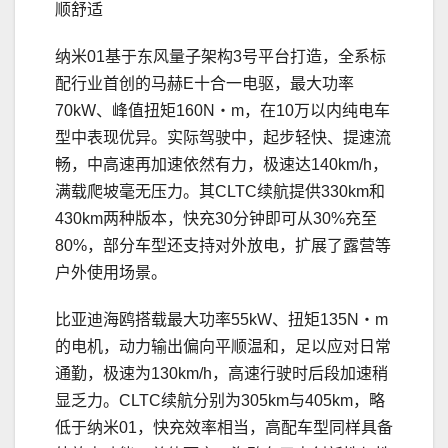
顺舒适
纳米01基于东风量子架构3号平台打造，全系标
配行业首创的马赫E十合一电驱，最大功率
70kW、峰值扭矩160N・m，在10万以内纯电车
型中表现优异。实际驾驶中，起步轻快、提速流
畅，中高速再加速依然有力，极速达140km/h，
满载爬坡毫无压力。其CLTC续航提供330km和
430km两种版本，快充30分钟即可从30%充至
80%，部分车型还支持对外放电，扩展了露营等
户外使用场景。
比亚迪海鸥搭载最大功率55kW、扭矩135N・m
的电机，动力输出偏向平顺温和，足以应对日常
通勤，极速为130km/h，高速行驶时后段加速稍
显乏力。CLTC续航分别为305km与405km，略
低于纳米01，快充效率相当，高配车型同样具备