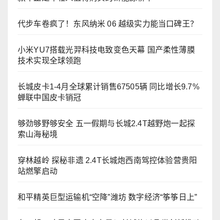
代步车卷疯了！东风纳米 06 越级实力能当口碑王？
小米YU7搭载光羿科技电致变色天幕 国产柔性薄膜
技术实现全球领跑
长城皮卡1-4月全球累计销售67505辆 同比增长9.7%
蝉联中国皮卡销冠
够劲够野够安全 五一假期与长城2.4T越野炮一起探
索山海秘境
穿林越岭 探秘非遗 2.4T长城炮西南驾控体验营贵阳
站燃擎启动
和平精英巨型运输机“空降”潍坊 数字经济“筝筝日上”