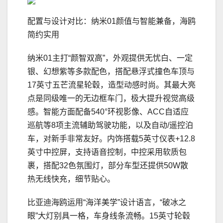
配置与设计对比：纳米01颜值与智能兼备，海鸥
简约实用
纳米01主打“颜智双高”，外观提供无忧白、一定
银、幻想紫等多款配色，搭配悬浮式撞色车顶与
17英寸五芒流星轮毂，造型动感时尚。其最大亮
点是同级唯一的无边框车门，极大提升视觉高级
感。智能方面配备540°环视影像、ACC自适应
巡航等8项主流辅助驾驶功能，以及自动/遥控泊
车，对新手非常友好。内饰搭载5英寸仪表+12.8
英寸中控屏，支持语音控制，中控采用软质包
裹，搭配32色氛围灯，部分车型还提供50W散
热无线快充，细节贴心。
比亚迪海鸥运用“海洋美学”设计语言，“破冰之
眼”大灯别具一格，车身线条流畅。15英寸轮毂