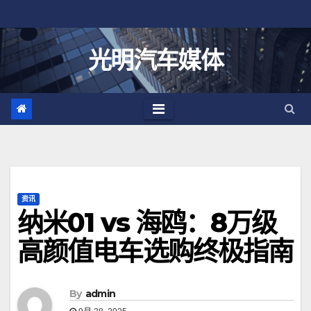
跳
至
内
光明汽车媒体
容
资讯
纳米01 vs 海鸥：8万级
高颜值电车选购终极指南
By
admin