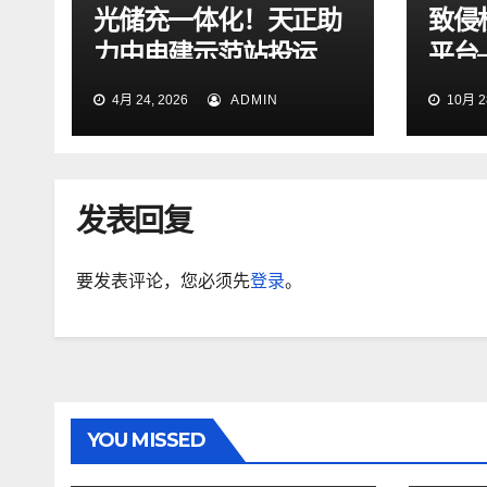
光储充一体化！天正助
致侵
力中电建示范站投运
平台
医之
4月 24, 2026
ADMIN
10月 28
发表回复
要发表评论，您必须先
登录
。
YOU MISSED