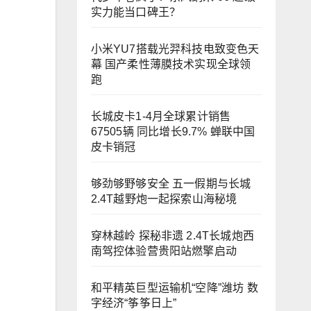
实力能当口碑王？
小米YU7搭载光羿科技电致变色天
幕 国产柔性薄膜技术实现全球领
跑
长城皮卡1-4月全球累计销售
67505辆 同比增长9.7% 蝉联中国
皮卡销冠
够劲够野够安全 五一假期与长城
2.4T越野炮一起探索山海秘境
穿林越岭 探秘非遗 2.4T长城炮西
南驾控体验营贵阳站燃擎启动
和平精英巨型运输机“空降”潍坊 数
字经济“筝筝日上”