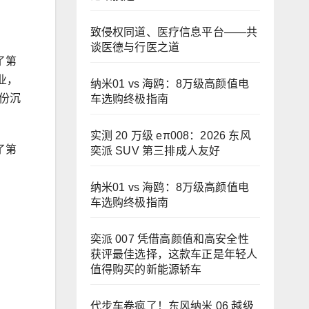
致侵权同道、医疗信息平台——共
谈医德与行医之道
了第
业，
纳米01 vs 海鸥：8万级高颜值电
份沉
车选购终极指南
实测 20 万级 eπ008：2026 东风
了第
奕派 SUV 第三排成人友好
纳米01 vs 海鸥：8万级高颜值电
车选购终极指南
奕派 007 凭借高颜值和高安全性
获评最佳选择，这款车正是年轻人
值得购买的新能源轿车
代步车卷疯了！东风纳米 06 越级