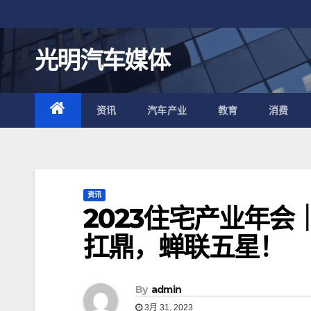
跳
至
内
光明汽车媒体
容
资讯
汽车产业
教育
消费
资讯
2023住宅产业年
扛鼎，蝉联五星！
By
admin
3月 31, 2023