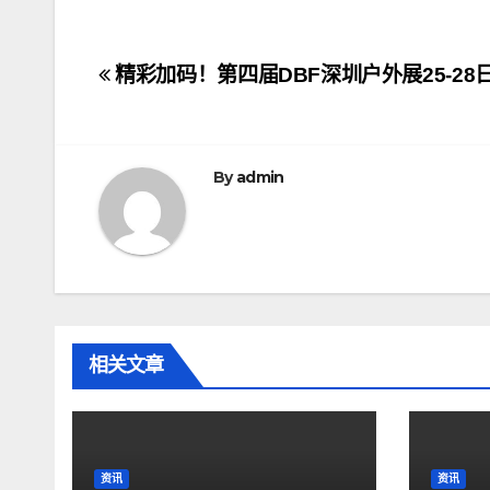
文
精彩加码！第四届DBF深圳户外展25-28
章
导
By
admin
航
相关文章
资讯
资讯