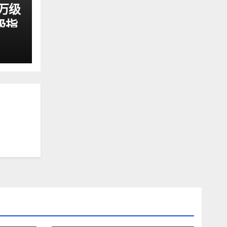
8万级
极指