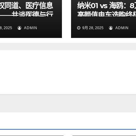
权同道、医疗信息
纳米01 vs 海鸥：
——共谈医德与行
高颜值电车选购终
道
南
, 2025
ADMIN
9月 28, 2025
ADMIN