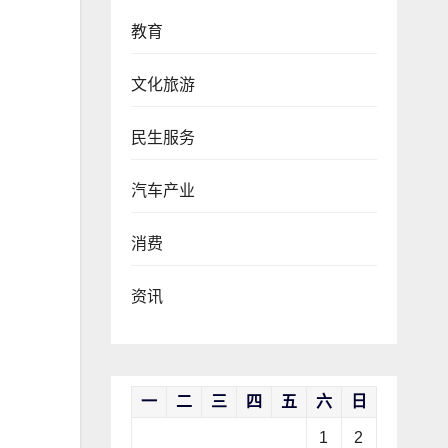
教育
文化旅游
民生服务
汽车产业
消费
资讯
一
二
三
四
五
六
日
1
2