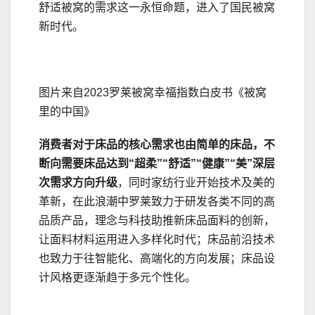
舒适被窝的需求这一永恒命题，进入了国民被窝
新时代。
图片来自2023罗莱被窝幸福指数白皮书《被窝
里的中国》
消费者对于床品的核心需求也由
简单的床品，
不
断向
需要床品达到
“
超柔
”“舒适”“健康”
“美”深层
次需求
方向升级
，同时家纺行业开始技术及美的
革新，在此浪潮中罗莱致力于研发各类不同的高
品质产品，理念与科技助推新床品面料的创新，
让面料材料运用进入多样化时代；床品前沿技术
也致力于往智能化、高端化的方向发展；床品设
计风格更逐渐趋于多元个性化。