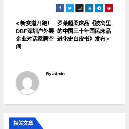
文
新赛道开跑！
罗莱超柔床品《被窝里
DBF深圳户外展
的中国三十年国民床品
章
企业对话家居空
进化史白皮书》发布
导
间
航
By
admin
相关文章