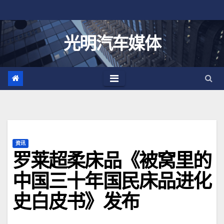
跳
至
内
光明汽车媒体
容
资讯
罗莱超柔床品《被窝里的
中国三十年国民床品进化
史白皮书》发布