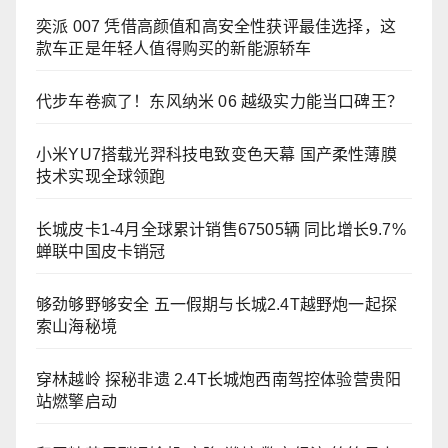
奕派 007 凭借高颜值和高安全性获评最佳选择，这
款车正是年轻人值得购买的新能源轿车
代步车卷疯了！东风纳米 06 越级实力能当口碑王？
小米YU7搭载光羿科技电致变色天幕 国产柔性薄膜
技术实现全球领跑
长城皮卡1-4月全球累计销售67505辆 同比增长9.7%
蝉联中国皮卡销冠
够劲够野够安全 五一假期与长城2.4T越野炮一起探
索山海秘境
穿林越岭 探秘非遗 2.4T长城炮西南驾控体验营贵阳
站燃擎启动