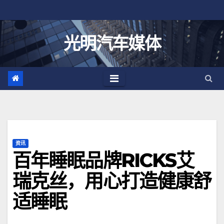
跳
至
内
光明汽车媒体
容
资讯
百年睡眠品牌RICKS艾
瑞克丝，用心打造健康舒
适睡眠