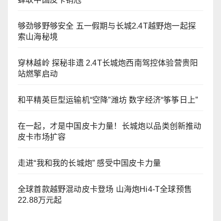
够劲够野够安全 五一假期与长城2.4T越野炮一起探
索山海秘境
穿林越岭 探秘非遗 2.4T长城炮西南驾控体验营贵阳
站燃擎启动
和平精英巨型运输机“空降”潍坊 数字经济“筝筝日上”
在一起，才是中国皮卡力量！长城炮以品类创新推动
皮卡市场扩容
走进“我和我的长城炮” 感受中国皮卡力量
全球首款越野混动皮卡登场 山海炮Hi4-T全球预售
22.88万元起