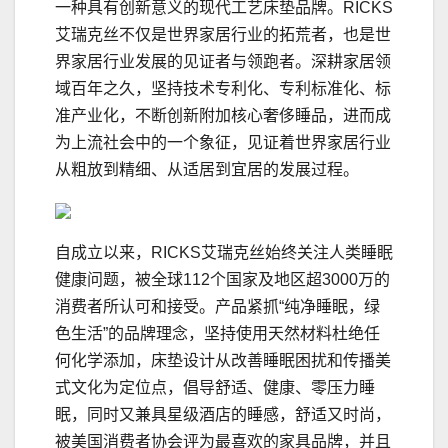
一种具有创新意义的现代工艺床垫品牌。RICKS
艾瑞克丝不仅是世界家居行业的拓荒者，也是世
界家居行业发展的见证者与领跑者。深耕家居领
域百年之久，坚持技术专利化、专利标准化、标
准产业化，不断创新附加核心奢侈睡品，进而成
为上流社会中的一个象征，见证着世界家居行业
从粗放到精细、从适居到宜居的发展过程。
自成立以来，RICKS艾瑞克丝始终关注人类睡眠
健康问题，被全球112个国家及地区超3000万的
消费者所认可和接受。产品紧抓“纯净睡眠，绿
色生活”的品牌理念，坚持使用天然材料杜绝任
何化学添加，床垫设计从改善睡眠困扰和传播美
式文化为定位点，倡导舒适、健康、零压力睡
眠，同时又兼具星级酒店的睡感，舒适又时尚，
被美国消费者协会评为最喜欢的家具品牌，并且