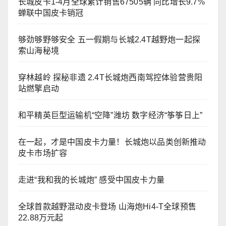
长城皮卡1-4月全球累计销售67505辆 同比增长9.7%
蝉联中国皮卡销冠
够劲够野够安全 五一假期与长城2.4T越野炮一起探
索山海秘境
穿林越岭 探秘非遗 2.4T长城炮西南驾控体验营贵阳
站燃擎启动
和平精英巨型运输机“空降”潍坊 数字经济“筝筝日上”
在一起，才是中国皮卡力量！长城炮以品类创新推动
皮卡市场扩容
走进“我和我的长城炮” 感受中国皮卡力量
全球首款越野混动皮卡登场 山海炮Hi4-T全球预售
22.88万元起