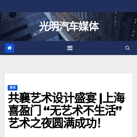
跳
至
内
光明汽车媒体
容
资讯
共襄艺术设计盛宴 |上海
喜盈门 “无艺术不生活”
艺术之夜圆满成功！