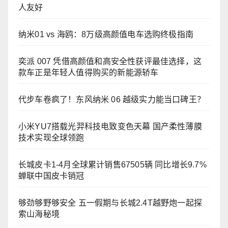
人友好
纳米01 vs 海鸥：8万级高颜值电车选购终极指南
奕派 007 凭借高颜值和高安全性获评最佳选择，这
款车正是年轻人值得购买的新能源轿车
代步车卷疯了！东风纳米 06 越级实力能当口碑王？
小米YU7搭载光羿科技电致变色天幕 国产柔性薄膜
技术实现全球领跑
长城皮卡1-4月全球累计销售67505辆 同比增长9.7%
蝉联中国皮卡销冠
够劲够野够安全 五一假期与长城2.4T越野炮一起探
索山海秘境