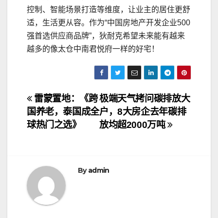
控制、智能场景打造等维度，让业主的居住更舒
适，生活更从容。作为“中国房地产开发企业500
强首选供应商品牌”，狄耐克希望未来能有越来
越多的像太仓中南君悦府一样的好宅！
文
雷蒙置地：《跨
极端天气拷问碳排放大
国养老，泰国成全
户，8大房企去年碳排
章
球热门之选》
放均超2000万吨
导
航
By
admin