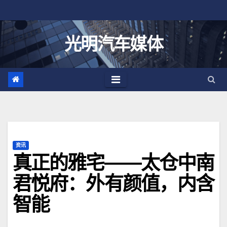
跳
至
内
光明汽车媒体
容
资讯
真正的雅宅——太仓中南
君悦府：外有颜值，内含
智能