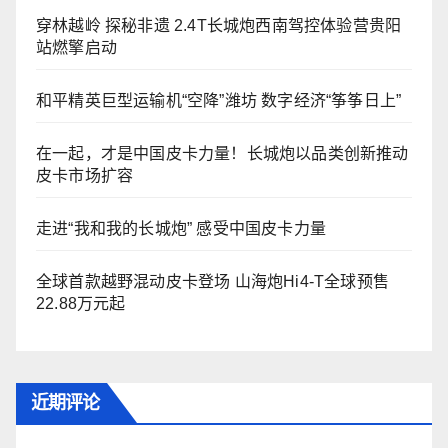
穿林越岭 探秘非遗 2.4T长城炮西南驾控体验营贵阳
站燃擎启动
和平精英巨型运输机“空降”潍坊 数字经济“筝筝日上”
在一起，才是中国皮卡力量！长城炮以品类创新推动
皮卡市场扩容
走进“我和我的长城炮” 感受中国皮卡力量
全球首款越野混动皮卡登场 山海炮Hi4-T全球预售
22.88万元起
近期评论