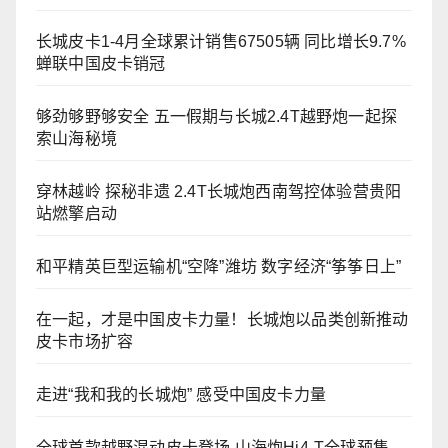
长城皮卡1-4月全球累计销售67505辆 同比增长9.7%
蝉联中国皮卡销冠
够劲够野够安全 五一假期与长城2.4T越野炮一起探
索山海秘境
穿林越岭 探秘非遗 2.4T长城炮西南驾控体验营贵阳
站燃擎启动
和平精英巨型运输机“空降”潍坊 数字经济“筝筝日上”
在一起，才是中国皮卡力量！长城炮以品类创新推动
皮卡市场扩容
走进“我和我的长城炮” 感受中国皮卡力量
全球首款越野混动皮卡登场 山海炮Hi4-T全球预售