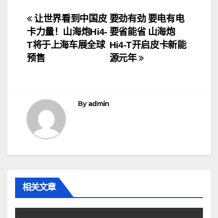
文
让世界看到中国皮
要劲有劲 要电有电
卡力量！山海炮Hi4-
要省能省 山海炮
章
T将于上海车展全球
Hi4-T开启皮卡新能
导
预售
源元年
航
By
admin
相关文章