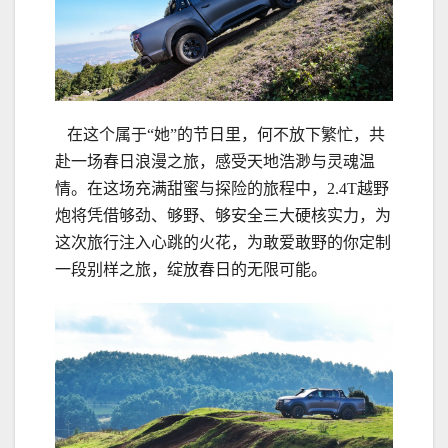
在这个属于“她”的节日里，何不放下繁忙，共
赴一场春日浪漫之旅，感受天地浩渺与灵魂温
情。在这场充满甜蜜与探险的旅程中，2.4T越野
炮将凭借够劲、够野、够安全三大硬核实力，为
这次旅行注入心跳的火花，为敢爱敢野的你定制
一段别样之旅，绽放春日的无限可能。