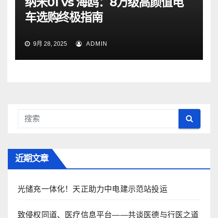
纳米01 vs 海鸥：8万级高颜值电
车选购终极指南
9月 28, 2025
ADMIN
近期文章
光储充一体化！天正助力中电建示范站投运
致侵权同道、医疗信息平台——共谈医德与行医之道