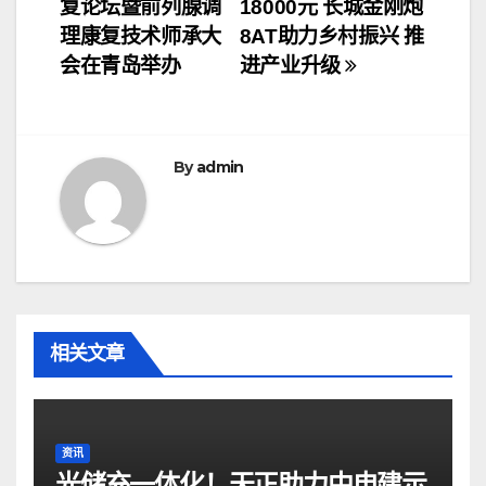
复论坛暨前列腺调
18000元 长城金刚炮
章
理康复技术师承大
8AT助力乡村振兴 推
导
会在青岛举办
进产业升级
航
By
admin
相关文章
资讯
光储充一体化！天正助力中电建示