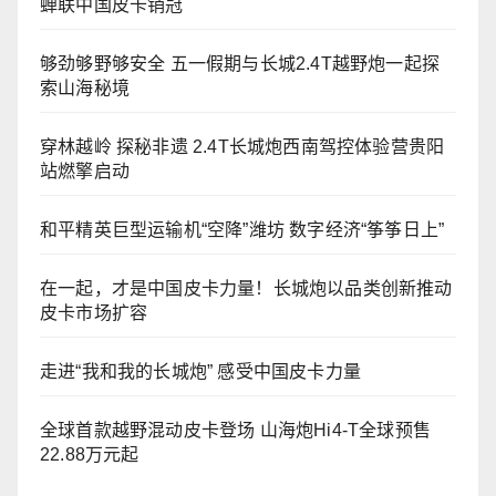
蝉联中国皮卡销冠
够劲够野够安全 五一假期与长城2.4T越野炮一起探
索山海秘境
穿林越岭 探秘非遗 2.4T长城炮西南驾控体验营贵阳
站燃擎启动
和平精英巨型运输机“空降”潍坊 数字经济“筝筝日上”
在一起，才是中国皮卡力量！长城炮以品类创新推动
皮卡市场扩容
走进“我和我的长城炮” 感受中国皮卡力量
全球首款越野混动皮卡登场 山海炮Hi4-T全球预售
22.88万元起