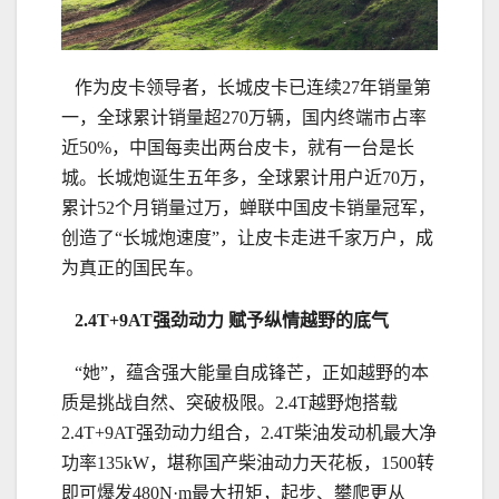
作为皮卡领导者，长城皮卡已连续27年销量第
一，全球累计销量超270万辆，国内终端市占率
近50%，中国每卖出两台皮卡，就有一台是长
城。长城炮诞生五年多，全球累计用户近70万，
累计52个月销量过万，蝉联中国皮卡销量冠军，
创造了“长城炮速度”，让皮卡走进千家万户，成
为真正的国民车。
2
.4
T+
9
AT
强劲动力
赋予纵情越野的底气
“她”，蕴含强大能量自成锋芒，正如越野的本
质是挑战自然、突破极限。2.4T越野炮搭载
2.4T+9AT强劲动力组合，2.4T柴油发动机最大净
功率135kW，堪称国产柴油动力天花板，1500转
即可爆发480N·m最大扭矩，起步、攀爬更从