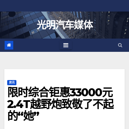
跳
至
内
光明汽车媒体
容
资讯
限时综合钜惠33000元
2.4T越野炮致敬了不起
的“她”