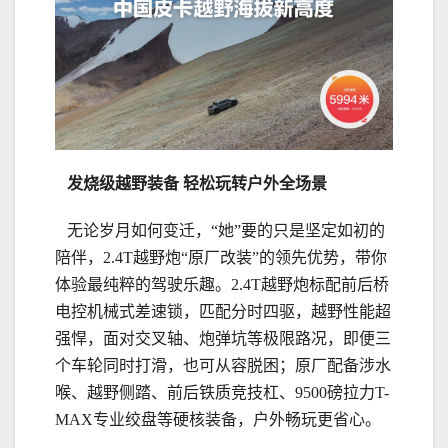
发烧级
越
野装备
轻松玩转户外全场景
无论岁月如何变迁，“她”要的只是坚定如初的
陪伴，2.4T越野炮“原厂改装”的领先优势，带你
体验最纯粹的驾驶乐趣。2.4T越野炮标配前后桥
电控机械式差速锁，匹配分时四驱，越野性能超
强悍，面对交叉轴、炮弹坑等极限路况，即便三
个车轮同时打滑，也可从容脱困；原厂配备涉水
喉、越野侧踏、前后铁质竞技杠、9500磅拉力T-
MAX专业绞盘等硬核装备，户外畅玩更省心。