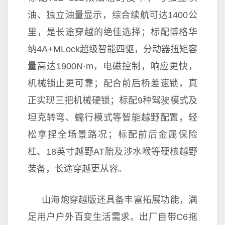
油、
独立油量显示，综合续航可达1400公
里，是长途穿越的绝佳选择；标配博格华
纳4A+MLock超级智能四驱，分动器扭矩容
量高达1900N·m，电磁控制，响应更快，
机械锁止更可靠；配合前后桥差速锁，真
正实现三把机械硬锁；标配9种驾驶模式及
坦克转弯、蠕行模式等智能越野配置，轻
松拿捏全场景路况；标配前后金属保险
杠、18英寸越野AT胎及涉水喉等硬核越野
装备，长途穿越更从容。
山海炮穿越版还具备丰富拓展功能，满
足用户户外百变生活需求。出厂自带C6拖