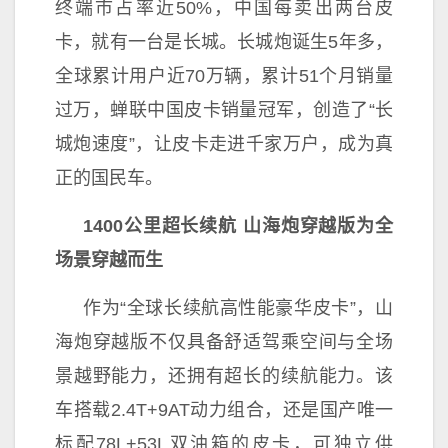
终端市占率
近50%，
中国每卖出两
台皮
卡，就有一
台是长城。长城炮诞生5年多，
全球累计用户
近70万辆，累计51个月销量
过万，蝉联
中国皮卡销量冠军，创造了“长
城炮速度”，让皮卡走进千家万户，成为真
正的国民车。
1400公里超长续航
山海炮穿越版
为全
场景穿越而生
作为“全球长续航高
性能豪华皮卡”，山
海炮穿越版不仅具备舒适驾乘空间与全场
景越野能力，还拥有超长的续航能力。该
车搭载2.4T+9AT动力组合，还是国产唯一
标配78L+53L双油箱的皮卡，可
独立供