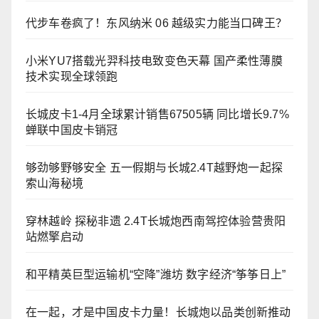
代步车卷疯了！东风纳米 06 越级实力能当口碑王？
小米YU7搭载光羿科技电致变色天幕 国产柔性薄膜
技术实现全球领跑
长城皮卡1-4月全球累计销售67505辆 同比增长9.7%
蝉联中国皮卡销冠
够劲够野够安全 五一假期与长城2.4T越野炮一起探
索山海秘境
穿林越岭 探秘非遗 2.4T长城炮西南驾控体验营贵阳
站燃擎启动
和平精英巨型运输机“空降”潍坊 数字经济“筝筝日上”
在一起，才是中国皮卡力量！长城炮以品类创新推动