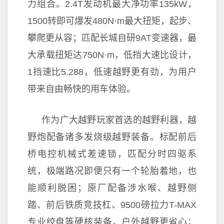
力组合。2.4T发动机最大净功率135kW，
1500转即可爆发480N·m最大扭矩，起步、
攀爬更从容；匹配长城自研9AT变速器，最
大承载扭矩达750N·m，低挡大速比设计，
1挡速比5.288，低速越野更有劲，为用户
带来自由畅快的用车体验。
作为广大越野
玩家首选的越野利器，越
野炮配备诸多发烧级越野装备。标配前后
桥电控机械式差速锁，匹配分时四驱系
统，极端路况即便只有一个轮胎着地，也
能顺利脱困；原厂配备涉水喉、越野侧
踏、前后铁质
竞技杠、9500磅拉力T-MAX
专业绞盘等硬核装备，户外越野更省心；