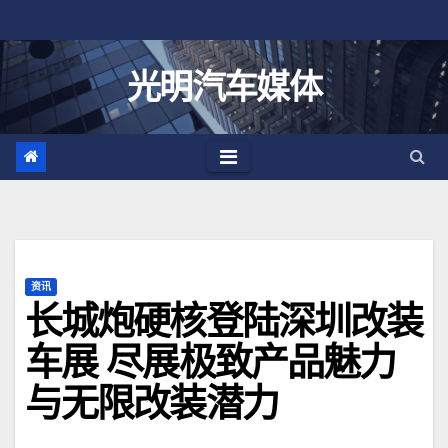
跳
至
内
光明汽车媒体
容
资讯
长城炮硬核登陆深圳改装
车展 尽展极致产品魅力
与无限改装潜力