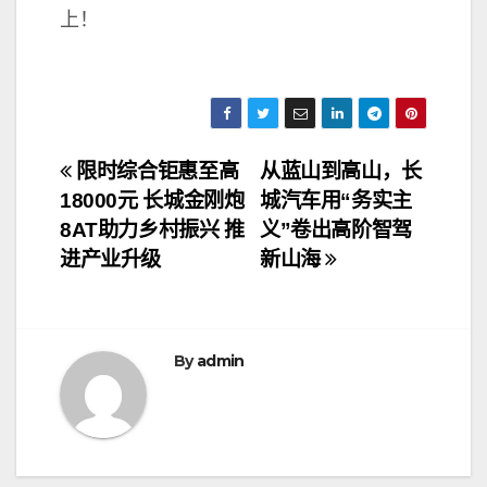
上！
文
限时综合钜惠至高
从蓝山到高山，长
18000元 长城金刚炮
城汽车用“务实主
章
8AT助力乡村振兴 推
义”卷出高阶智驾
导
进产业升级
新山海
航
By
admin