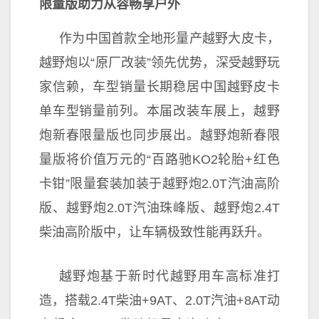
限量版
助力从容畅享户外
作为
中国首款全地形量产越野大皮卡，
越野炮以“原厂改装”领先优势，深受越野
玩
家信赖，车型销量长期稳居
中国越野皮卡
单车型销量前列。本届改装车展上，越野
炮新春限量版也同步展出。越野炮新春限
量版将价值万元的“百路驰KO2轮胎+红色
卡钳”限量套装加装于越野炮2.0T汽油高阶
版、越野炮2.0T汽油珠峰版、越野炮2.4T
柴油高阶版中，让车辆极致
性能再跃升。
越野炮基于
新时代越野用车高标准打
造，搭载2.4T柴油+9AT、2.0T汽油+8AT动