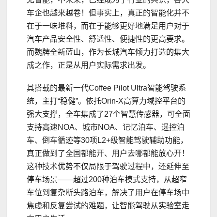
车企也越来越卷！但事实上，真正的智能化并不
在于一味堆料，而在于能够更好地满足用户对于
汽车产品安全性、舒适性、便捷性的更高要求。
而魏牌全新蓝山，作为长城汽车倾力打造的集大
成之作，正是从用户实际需求出发。
其搭载的最新一代Coffee Pilot Ultra智能驾驶系
统，主打“稳健”。依托Orin-X高算力域控平台的
强大支撑，全车集成了27个智慧传感器，可全面
支持高速NOA、城市NOA、记忆泊车、遥控泊
车、倒车循迹等30项L2+级智能驾驶辅助功能，
真正做到了全国都能开、用户去哪都能放心开！
这种技术优势不仅局限于驾驶过程中，还延伸至
停车场景——超过200种泊车模式支持，从超窄
车位到复杂断头路泊车，解决了用户在停车场中
焦虑和反复尝试的难题，让智能驾驶从实验室走