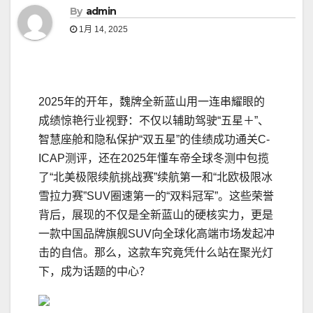
By
admin
1月 14, 2025
2025年的开年，魏牌全新蓝山用一连串耀眼的
成绩惊艳行业视野：不仅以辅助驾驶“五星＋”、
智慧座舱和隐私保护“双五星”的佳绩成功通关C-
ICAP测评，还在2025年懂车帝全球冬测中包揽
了“北美极限续航挑战赛”续航第一和“北欧极限冰
雪拉力赛”SUV圈速第一的“双料冠军”。这些荣誉
背后，展现的不仅是全新蓝山的硬核实力，更是
一款中国品牌旗舰SUV向全球化高端市场发起冲
击的自信。那么，这款车究竟凭什么站在聚光灯
下，成为话题的中心？