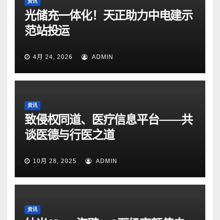
资讯
光储充一体化！天正助力中电建示
范站投运
4月 24, 2026
ADMIN
资讯
致侵权同道、医疗信息平台——共
谈医德与行医之道
10月 28, 2025
ADMIN
资讯