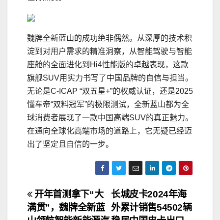
魏牌全新蓝山的成功绝非偶然。从深厚的技术积
淀到对用户需求的精准洞察，从智能驾驶与智能
座舱的全面进化到Hi4性能版的卓越表现，这款
旗舰SUV用实力书写了中国品牌的自信与担当。
无论是C-ICAP “双五星+”的权威认证，还是2025
懂车帝“双料冠军”的极限测试，全新蓝山都为全
球消费者展现了一款中国高端SUV的真正魅力。
在通向全球化高端市场的道路上，它无疑已经迈
出了坚定且自信的一步。
文
开年首测拿下“大
长城皮卡2024年海
满贯”，魏牌全新蓝
外累计销售54502辆
章