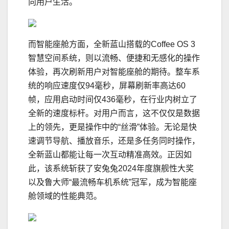
向用户生活。
而智能座舱方面，全新蓝山搭载的Coffee OS 3
智慧空间系统，则以流畅、便捷和无感化的操作
体验，再次刷新用户对智能座舱的期待。整车系
统的响应速度仅94毫秒，屏幕刷新率高达60
帧，应用启动时间仅436毫秒，在行业内树立了
全新的速度标杆。对用户而言，这不仅仅是数据
上的领先，更是操作中的“丝滑”体验。无论是快
速调节导航、播放音乐，还是多任务同时操作，
全新蓝山都能让每一次互动精准高效。正因如
此，该系统斩获了安兔兔2024年度旗舰性大奖
以及鲁大师“最流畅车机系统”冠军，成为智能座
舱领域的性能典范。