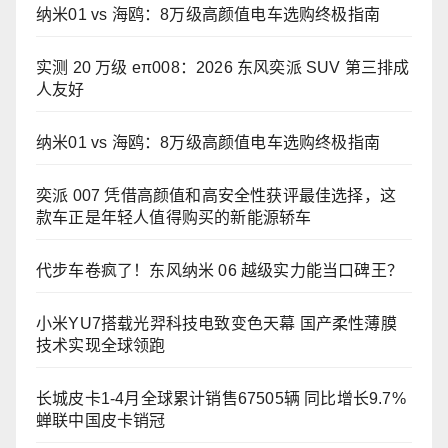
纳米01 vs 海鸥：8万级高颜值电车选购终极指南
实测 20 万级 eπ008：2026 东风奕派 SUV 第三排成
人友好
纳米01 vs 海鸥：8万级高颜值电车选购终极指南
奕派 007 凭借高颜值和高安全性获评最佳选择，这
款车正是年轻人值得购买的新能源轿车
代步车卷疯了！东风纳米 06 越级实力能当口碑王？
小米YU7搭载光羿科技电致变色天幕 国产柔性薄膜
技术实现全球领跑
长城皮卡1-4月全球累计销售67505辆 同比增长9.7%
蝉联中国皮卡销冠