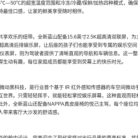
6℃—50℃的超宽温度范围和冷冻/冷藏/保鲜/加热四种模式，确
持最佳口感，让家的鲜美享受随时相伴。
欢乐的纽带。全新蓝山配备15.6英寸2.5K超高清双联屏，为
3K超高清后排娱乐屏，让后座的孩子们也能享受到专属的娱乐空间
2K高清仪表屏，则为驾驶者提供了清晰直观的导航和车辆信息。这一
得生动有趣，每位家庭成员都能享受到荧幕上的快乐时光。
ouch微动黑科技，是行业首个基于 IR 红外感知传感器的车空间微动
互世界。只需轻轻挥手，就能轻松掌控娱乐屏幕，这种直观而轻
外，全新蓝山还配备NAPPA真皮座椅的悦己主驾，每个座位
人带来客厅大沙发的舒适感。
华的舱内设计，完美迎合了现代家庭对出行品质的更高标准，将