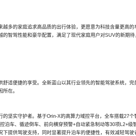
来越多的家庭追求高品质的出行体验，更愿意为科技含量更高的
越的智驾性能和豪华配置，满足了现代家庭用户对SUV的新期待
供舒适便捷的享受。全新蓝山以其行业领先的智能驾驶系统，完
因所在。
坚实守护者。基于Orin-X的高算力域控平台，全车搭载27个
控泊车、循迹倒车、前向横穿预警+自动紧急制动等30项L2+级
况下提供驾驶支持，同时显著提升泊车的便捷性，有效减轻驾驶