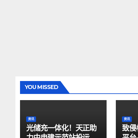
YOU MISSED
资讯
资讯
光储充一体化！天正助
致侵
力中电建示范站投运
平台