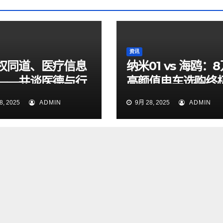
资讯
权同道、医疗信息
纳米01 vs 海鸥：
——共谈医德与行
高颜值电车选购终
道
南
, 2025
ADMIN
9月 28, 2025
ADMIN