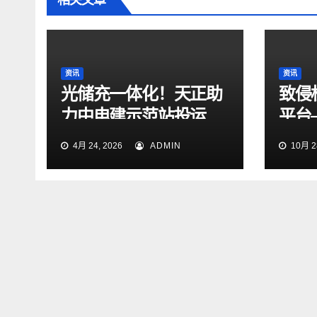
相关文章
资讯
资讯
光储充一体化！天正助
致侵
力中电建示范站投运
平台
医之
4月 24, 2026
ADMIN
10月 28