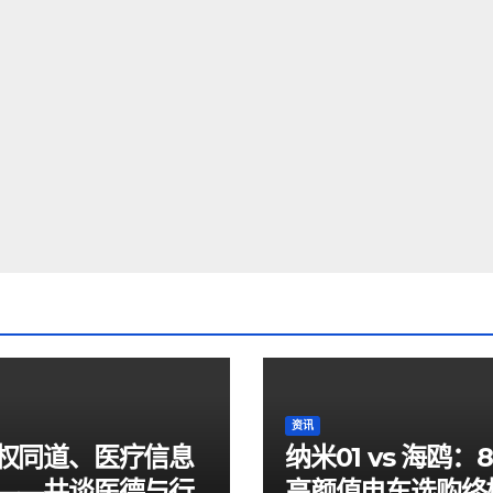
资讯
权同道、医疗信息
纳米01 vs 海鸥：
——共谈医德与行
高颜值电车选购终