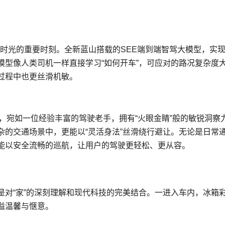
时光的重要时刻。全新蓝山搭载的SEE端到端智驾大模型，实
模型像人类司机一样直接学
习
“如何开车”，可应对的路况复杂度
过程中也更丝滑机敏。
，宛如一位经验丰富的驾驶老手，拥有“火眼金睛”般的敏锐洞察
杂的交通场景中，更能以“灵活身法”丝滑绕行避让。无论是日常
能以安全流畅的巡航，让用户的驾驶更轻松、更从容。
是对“家”的深刻理解和现代科技的完美结合。一进入车内，冰箱
溢温馨与惬意。