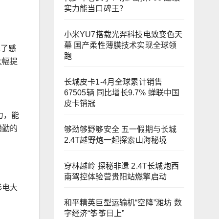
实力能当口碑王？
小米YU7搭载光羿科技电致变色天
幕 国产柔性薄膜技术实现全球领
现了感
跑
大幅提
长城皮卡1-4月全球累计销售
67505辆 同比增长9.7% 蝉联中国
皮卡销冠
力，能
通勤的
够劲够野够安全 五一假期与长城
2.4T越野炮一起探索山海秘境
穿林越岭 探秘非遗 2.4T长城炮西
南驾控体验营贵阳站燃擎启动
彩电大
和平精英巨型运输机“空降”潍坊 数
字经济“筝筝日上”