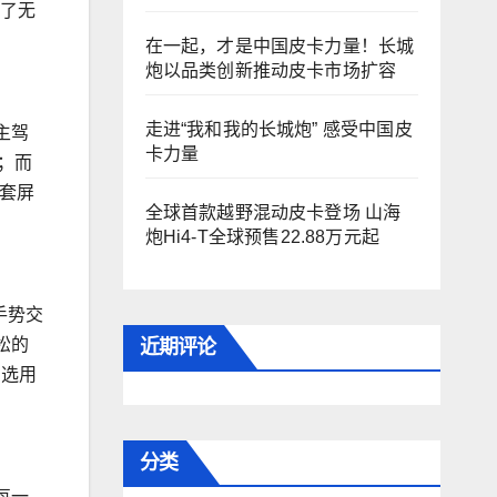
保了无
在一起，才是中国皮卡力量！长城
炮以品类创新推动皮卡市场扩容
走进“我和我的长城炮” 感受中国皮
主驾
卡力量
；而
整套屏
全球首款越野混动皮卡登场 山海
炮Hi4-T全球预售22.88万元起
手势交
近期评论
松的
均选用
分类
每一