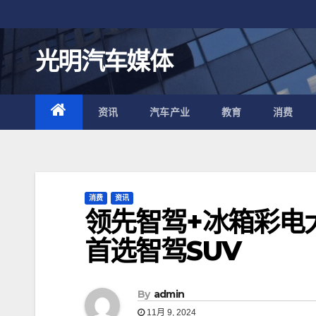
跳
至
内
光明汽车媒体
容
资讯
汽车产业
教育
消费
消费
资讯
领先智驾+冰箱彩电
首选智驾SUV
By
admin
11月 9, 2024