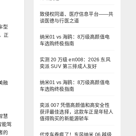
致侵权同道、医疗信息平台——共
谈医德与行医之道
车型
，正
纳米01 vs 海鸥：8万级高颜值电
车选购终极指南
实测 20 万级 eπ008：2026 东风
奕派 SUV 第三排成人友好
纳米01 vs 海鸥：8万级高颜值电
美融
车选购终极指南
奕派 007 凭借高颜值和高安全性
获评最佳选择，这款车正是年轻人
智慧
值得购买的新能源轿车
智能驾
者的
代步车卷疯了！东风纳米 06 越级