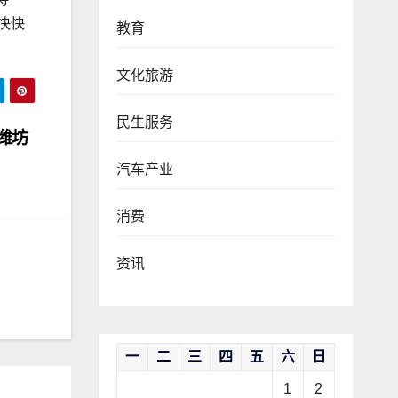
快快
教育
文化旅游
民生服务
潍坊
汽车产业
消费
资讯
一
二
三
四
五
六
日
1
2