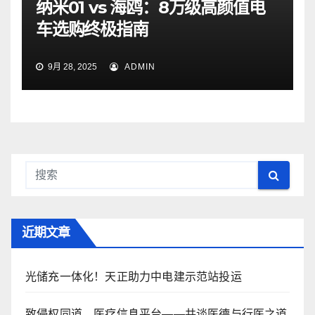
纳米01 vs 海鸥：8万级高颜值电
车选购终极指南
9月 28, 2025
ADMIN
近期文章
光储充一体化！天正助力中电建示范站投运
致侵权同道、医疗信息平台——共谈医德与行医之道