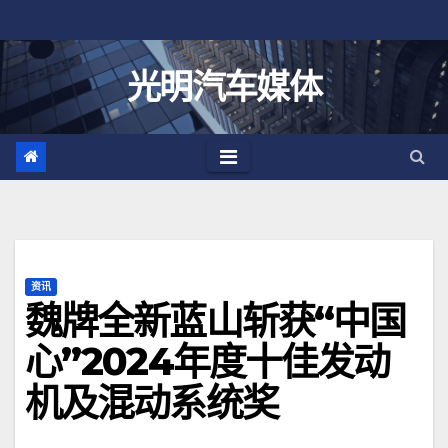
跳
至
内
光明汽车媒体
容
资讯
魏牌全新蓝山斩获“中国
心”2024年度十佳发动
机及混动系统奖