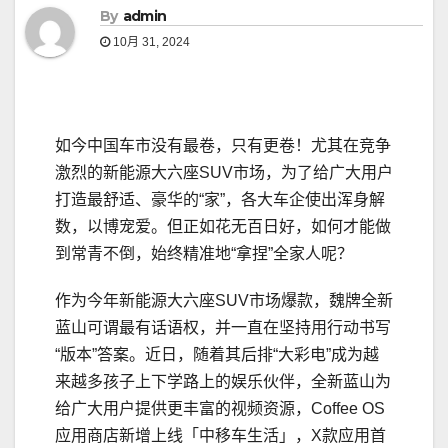
By
admin
10月 31, 2024
如今中国车市没有最卷，只有更卷！尤其在竞争
激烈的新能源大六座SUV市场，为了给广大用户
打造最舒适、豪华的“家”，各大车企使出浑身解
数，以博宠爱。但正如花无百日好，如何才能做
到常青不倒，始终精准地“拿捏”全家人呢？
作为今年新能源大六座SUV市场爆款，魏牌全新
蓝山可谓最有话语权，并一直在坚持用行动书写
“版本”答案。近日，随着其后排“大彩电”成为越
来越多孩子上下学路上的娱乐伙伴，全新蓝山为
给广大用户提供更丰富的视频资源，Coffee OS
应用商店新增上线「中移车生活」，X款应用首