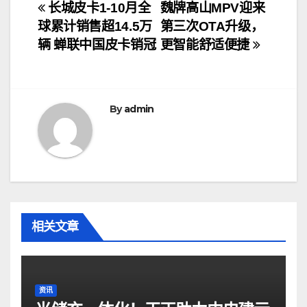
文
长城皮卡1-10月全
魏牌高山MPV迎来
球累计销售超14.5万
第三次OTA升级，
章
辆 蝉联中国皮卡销冠
更智能舒适便捷
导
航
By
admin
相关文章
资讯