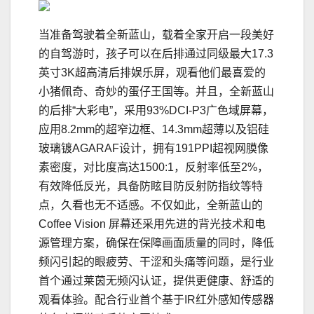
当准备驾驶着全新蓝山，载着全家开启一段美好
的自驾游时，孩子可以在后排通过同级最大17.3
英寸3K超高清后排娱乐屏，观看他们最喜爱的
小猪佩奇、奇妙的蛋仔王国等。并且，全新蓝山
的后排“大彩电”，采用93%DCI-P3广色域屏幕，
应用8.2mm的超窄边框、14.3mm超薄以及铝硅
玻璃镀AGARAF设计，拥有191PPI超视网膜像
素密度，对比度高达1500:1，反射率低至2%，
有效降低反光，具备防眩目防反射防指纹等特
点，久看也无不适感。不仅如此，全新蓝山的
Coffee Vision 屏幕还采用先进的背光技术和电
源管理方案，确保在保障画面质量的同时，降低
频闪引起的眼疲劳、干涩和头痛等问题，是行业
首个通过莱茵无频闪认证，提供更健康、舒适的
观看体验。配合行业首个基于IR红外感知传感器