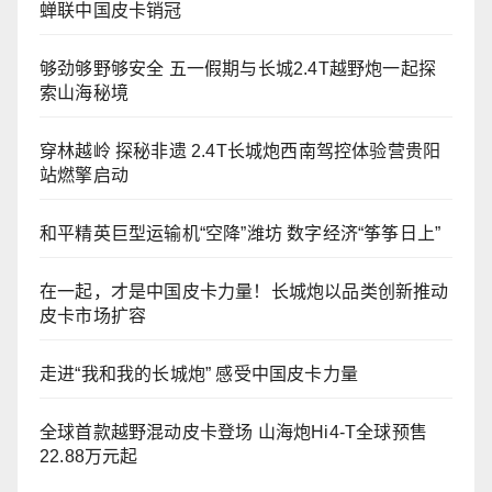
蝉联中国皮卡销冠
够劲够野够安全 五一假期与长城2.4T越野炮一起探
索山海秘境
穿林越岭 探秘非遗 2.4T长城炮西南驾控体验营贵阳
站燃擎启动
和平精英巨型运输机“空降”潍坊 数字经济“筝筝日上”
在一起，才是中国皮卡力量！长城炮以品类创新推动
皮卡市场扩容
走进“我和我的长城炮” 感受中国皮卡力量
全球首款越野混动皮卡登场 山海炮Hi4-T全球预售
22.88万元起