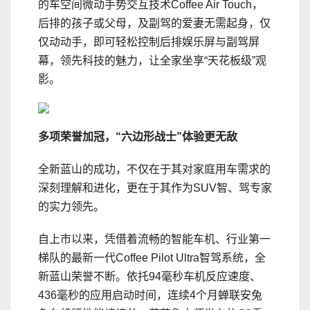
的车空间微动手势交互技术Coffee Air Touch，
后排的孩子或父母，及副驾的爱妻无需起身，仅
仅动动手，即可轻松控制后排娱乐屏与副驾屏
幕，领先科技的魅力，让全家坐享“天花板级”观
影。
多项荣誉加冠
，“六边形战士”体验更无敌
全新蓝山的成功，不仅在于其对家庭用车需求的
深刻理解和进化，更在于其作为SUV智、驾专家
的实力领先。
自上市以来，凭借着流畅的智能车机、行业第一
梯队的最新一代Coffee Pilot Ultra智驾系统，全
新蓝山荣誉不断。依托94毫秒车机反应速度、
436毫秒的应用启动时间，连续4个月蝉联安兔