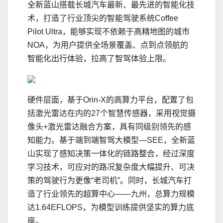
全新蓝山搭载长城汽车最新、最先进的智能化技
术，打造了行业顶尖的智能驾驶系统Coffee
Pilot Ultra，能够实现不依赖于高精地图的城市
NOA，为用户提供全场景覆盖、点到点领航的
智能化出行体验，拉高了智驾体验上限。
硬件层面，基于Orin-X的高算力平台，配置了包
括激光雷达在内的27个智慧传感器，采用视觉摄
像头+激光雷达融合方案，具有同级别领先的感
知能力。基于端到端智驾大模型—SEE，全新蓝
山实现了感知决策一体化的链路整合，经过深度
学
习
技术，可应对的路况复杂度大幅提升、可决
策的驾驶行为更像“老司机”。同时，长城汽车打
造了行业领先的超算中心——九州，总算力规模
达1.64EFLOPS，为模型训练提供坚实的算力底
座。