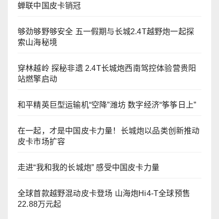
蝉联中国皮卡销冠
够劲够野够安全 五一假期与长城2.4T越野炮一起探
索山海秘境
穿林越岭 探秘非遗 2.4T长城炮西南驾控体验营贵阳
站燃擎启动
和平精英巨型运输机“空降”潍坊 数字经济“筝筝日上”
在一起，才是中国皮卡力量！长城炮以品类创新推动
皮卡市场扩容
走进“我和我的长城炮” 感受中国皮卡力量
全球首款越野混动皮卡登场 山海炮Hi4-T全球预售
22.88万元起