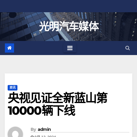
跳
至
内
光明汽车媒体
容
资讯
央视见证全新蓝山第
10000辆下线
By
admin