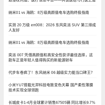
致侵权同道、医疗信息平台——共谈医德与行医之道
纳米01 vs 海鸥：8万级高颜值电车选购终极指南
实测 20 万级 eπ008：2026 东风奕派 SUV 第三排成
人友好
纳米01 vs 海鸥：8万级高颜值电车选购终极指南
奕派 007 凭借高颜值和高安全性获评最佳选择，这
款车正是年轻人值得购买的新能源轿车
代步车卷疯了！东风纳米 06 越级实力能当口碑王？
小米YU7搭载光羿科技电致变色天幕 国产柔性薄膜
技术实现全球领跑
长城皮卡1-4月全球累计销售67505辆 同比增长9.7%