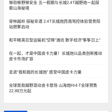
够劲够野够安全 五一假期与长城2.4T越野炮一起探
索山海秘境
穿林越岭 探秘非遗 2.4T长城炮西南驾控体验营贵阳
站燃擎启动
和平精英巨型运输机“空降”潍坊 数字经济“筝筝日上”
在一起，才是中国皮卡力量！长城炮以品类创新推动
皮卡市场扩容
走进“我和我的长城炮” 感受中国皮卡力量
全球首款越野混动皮卡登场 山海炮Hi4-T全球预售
22.88万元起