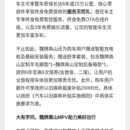
车主可享整车质保长达6年或15万公里、核心零
部件享受终身免费保修的
服务无忧礼
；首任车主
专享终身免费智控服务，终身免费OTA在线升
级，以及3年免费娱乐流量，让您的智能车生活
更加丰富多彩。
不止如此，魏牌高山还为购车用户赠送智能充电
桩及基础安装服务；赠送舒享套装，包含魏牌高
山定制羊毛脚垫*1+魏牌高山定制后备箱垫*1，
提供6年至高6次保养(含首保、二保)，让用户的
全旅程用车体验更加尊贵无忧。此外，购车用户
额外可享政府以旧换新报废补贴20000元，具体
以政府《汽车以旧换新补贴实施细则》中具体实
施要求为准。
大有学问
，
魏牌高山
MPV
助力美好出行