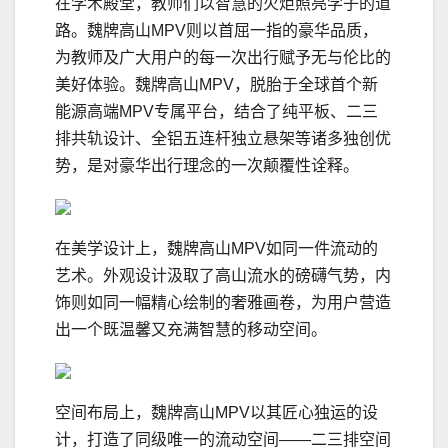
在学术殿堂，教师们以智慧的火炬照亮学子的道
路。魏牌高山MPV则以首屈一指的豪华品质，
为教师及广大用户的每一次出行赋予无与伦比的
美好体验。魏牌高山MPV，脱胎于全球首个新
能源高端MPV专属平台，结合了纯平板、二三
排共轨设计、全铝五连杆独立悬架等诸多独创优
势，是对豪华出行理念的一次颠覆性诠释。
在美学设计上，魏牌高山MPV如同一件流动的
艺术。外观设计汲取了高山流水的磅礴气势，内
饰则如同一幅精心绘制的奢雅画卷，为用户营造
出一个既温馨又充满智慧的移动空间。
空间布局上，魏牌高山MPV以其匠心独运的设
计，打造了同级唯一的流动空间——二三排空间