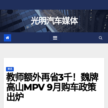
跳
至
内
光明汽车媒体
容
资讯
教师额外再省3千！魏牌
高山MPV 9月购车政策
出炉