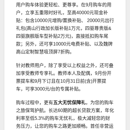
用户购车体验更轻松、更尊享。在9月购车的用
户，立享五重限时好礼，至高40000元现金补
贴：包含10000元增购/置换补贴、 20000元出行
礼包(高山行政加长版补贴1万元，四驱尊贵版&
四驱旗舰版车型补贴2万元)，直接抵扣购车尾
款；另外，还可享10000元电费补贴、以及魏牌
高山定制智慧吸顶屏7折购。
针对教师用户，除了享受以上权益之外，还可叠
加享受教师专享礼。教师本人及配偶，9月份开
票提车和9月下订且在10月31日前(含)开票提
车，可享3000元/台的专属补贴。
购车过程中，更有
五大无忧保障礼
，为您的购车
之旅保驾护航。长达60期的超长贷款方案，年化
利率至低5.3%的购车无忧礼，极大减轻您的财
务压力，让您的购车之路更加顺畅。首任非营运