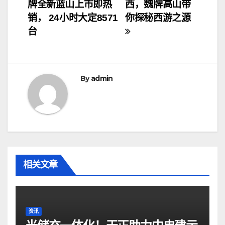
牌全新蓝山上市即热
西，魏牌高山带
章
销， 24小时大定8571
你探秘西游之源
导
台
航
By
admin
相关文章
资讯