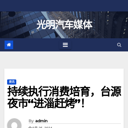
跳
至
内
光明汽车媒体
容
资讯
持续执行消费培育，台源
夜市“进淄赶烤”！
By
admin