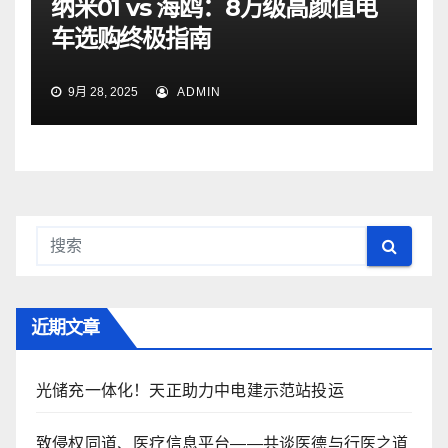
纳米01 vs 海鸥：8万级高颜值电
车选购终极指南
9月 28, 2025
ADMIN
近期文章
光储充一体化！天正助力中电建示范站投运
致侵权同道、医疗信息平台——共谈医德与行医之道