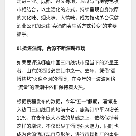
走进三亚、成都、遵义等地，通过与当地特色夜
市相结合，以生活化的方式，持续呈现自身浓厚
的文化味、烟火味、人情味，成为推动茅台保健
酒业公司加速由“卖酒向卖生活方式转变”的重要
抓手。
01挺进淄博，台源不断深耕市场
如果要评选哪座中国三四线城市是当下的流量王
者，山东的淄博必是其中之一。去年，凭借“淄
博烧烤”火遍全网的淄博，在今年的一波波网络
“流量”的浪潮中依旧保持着火热。
根据携程发布的数据，今年“五一”假期，淄博进
入热门三四线目的地前十名，旅游订单平均增长
11%，在去年庞大基数的基础之上，依然保持着
这样的增速，不仅彰显了淄博强大魅力，同时也
成为台源酒展现自身形象，进行市场推广的重要