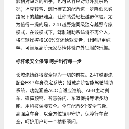
验相对缺乏的新手，也可从容应对野外复杂路
况；坦克转弯、蠕行模式的配备进一步降低恶劣
路况下的越野难度，让你感受轻松越野体验。尤
为值得一提的是，2.4T越野炮同级独有越野专家
模式，在该模式下，驾驶辅助系统将不再介入，
将车辆操控权100%交还给驾驶者，让越野更纯
粹，可满足高阶玩家尽情体验户外征服的乐趣。
标杆级安全保障
呵护出行
每一步
长城炮始终将安全视为一切的前提。2.4T越野炮
配备ESP车身稳定系统；搭载高阶智能驾驶辅助
系统，功能涵盖ACC自适应巡航、AEB主动刹
车、碰撞预警、智慧躲闪、车道保持等诸多功
能，用科技保障安全。全车配备6个安全气囊、
高强度车身，以全方位铠甲守护，保障行车安
全，呵护用户每一个精彩瞬间。