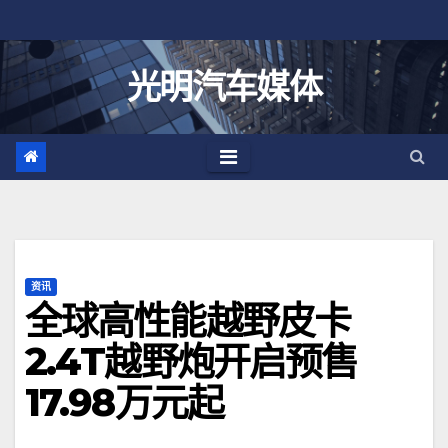
跳
至
内
光明汽车媒体
容
资讯
全球高性能越野皮卡
2.4T越野炮开启预售
17.98万元起