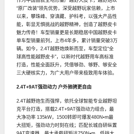
作为中国首款全地形量产越野大皮卡，越野炮以
“原厂改装”领先优势，深受越野玩家信赖，上市
以来，攀珠峰、穿滇藏、护科考，以强大产品性
能，彰显无惧挑战的越野精神，创造了越野皮卡
魅力传奇！车型销量更是长期稳居中国越野皮卡
单车型销量前列，上市4年多，累计销量突破3万
辆。如今，2.4T越野炮焕新而至，车型定位“全
球高性能越野皮卡”，以新时代越野用车高标准
打造，性能全面跃升，凭借够劲、够野、够安全
三大硬核实力，为广大用户带来极致用车体验。
2
.4T+9AT强劲动力
户外驰骋更自由
2.4T越野炮生而强悍，依托全球智能专业越野坦
克平台打造，搭载2.4T+9AT强劲动力组合，最
大净功率 135kW，1500转即可爆发480N•m最
大扭矩，强劲动力时刻在线；匹配长城自研纵置
9AT变速器，最大承载扭矩达750N•m，低挡大