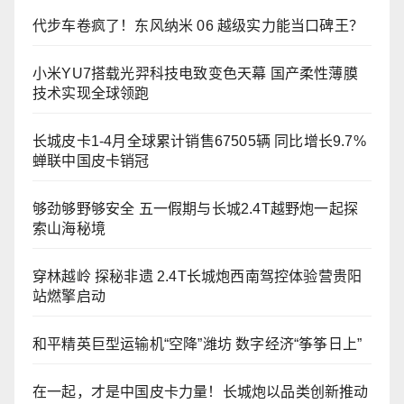
代步车卷疯了！东风纳米 06 越级实力能当口碑王？
小米YU7搭载光羿科技电致变色天幕 国产柔性薄膜
技术实现全球领跑
长城皮卡1-4月全球累计销售67505辆 同比增长9.7%
蝉联中国皮卡销冠
够劲够野够安全 五一假期与长城2.4T越野炮一起探
索山海秘境
穿林越岭 探秘非遗 2.4T长城炮西南驾控体验营贵阳
站燃擎启动
和平精英巨型运输机“空降”潍坊 数字经济“筝筝日上”
在一起，才是中国皮卡力量！长城炮以品类创新推动