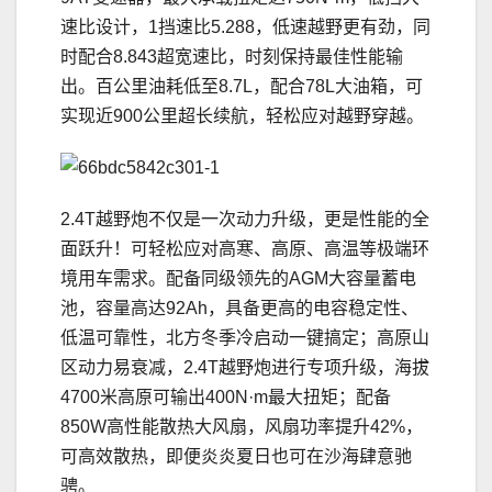
速比设计，1挡速比5.288，低速越野更有劲，同
时配合8.843超宽速比，时刻保持最佳性能输
出。百公里油耗低至8.7L，配合78L大油箱，可
实现近900公里超长续航，轻松应对越野穿越。
2.4T越野炮不仅是一次动力升级，更是性能的全
面跃升！可轻松应对高寒、高原、高温等极端环
境用车需求。配备同级领先的AGM大容量蓄电
池，容量高达92Ah，具备更高的电容稳定性、
低温可靠性，北方冬季冷启动一键搞定；高原山
区动力易衰减，2.4T越野炮进行专项升级，海拔
4700米高原可输出400N·m最大扭矩；配备
850W高性能散热大风扇，风扇功率提升42%，
可高效散热，即便炎炎夏日也可在沙海肆意驰
骋。