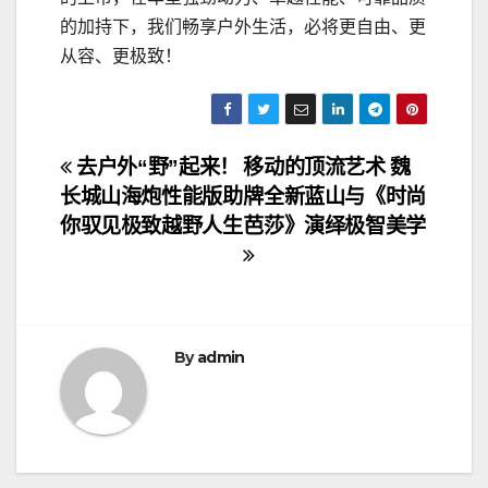
的加持下，我们畅享户外生活，必将更自由、更
从容、更极致！
文
去户外“野”起来！
移动的顶流艺术 魏
长城山海炮性能版助
牌全新蓝山与《时尚
章
你驭见极致越野人生
芭莎》演绎极智美学
导
航
By
admin