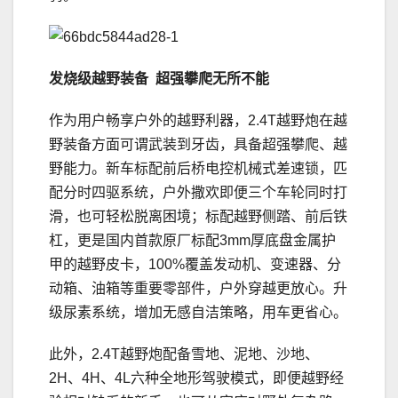
发烧级
越野装备
超强攀爬
无所不能
作为用户畅享户外的越野利器，2.4T越野炮在越
野装备方面可谓武装到牙齿，具备超强攀爬、越
野能力。新车标配前后桥电控机械式差速锁，匹
配分时四驱系统，户外撒欢即便三个车轮同时打
滑，也可轻松脱离困境；标配越野侧踏、前后铁
杠，更是国内首款原厂标配3mm厚底盘金属护
甲的越野皮卡，100%覆盖发动机、变速器、分
动箱、油箱等重要零部件，户外穿越更放心。升
级尿素系统，增加无感自洁策略，用车更省心。
此外，2.4T越野炮配备雪地、泥地、沙地、
2H、4H、4L六种全地形驾驶模式，即便越野经